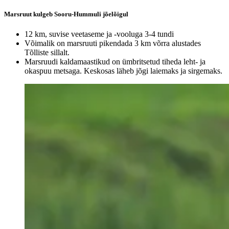
Marsruut kulgeb Sooru-Hummuli jõelõigul
12 km, suvise veetaseme ja -vooluga 3-4 tundi
Võimalik on marsruuti pikendada 3 km võrra alustades
Tõlliste sillalt.
Marsruudi kaldamaastikud on ümbritsetud tiheda leht- ja
okaspuu metsaga. Keskosas läheb jõgi laiemaks ja sirgemaks.