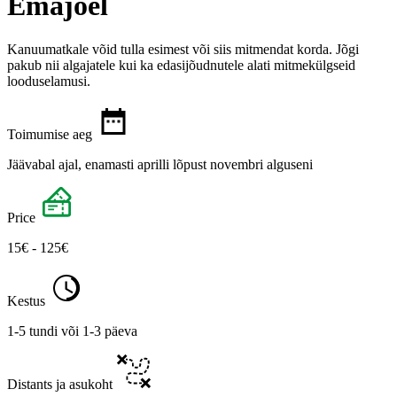
Emajõel
Kanuumatkale võid tulla esimest või siis mitmendat korda. Jõgi
pakub nii algajatele kui ka edasijõudnutele alati mitmekülgseid
looduselamusi.
Toimumise aeg
Jäävabal ajal, enamasti aprilli lõpust novembri alguseni
Price
15€ - 125€
Kestus
1-5 tundi või 1-3 päeva
Distants ja asukoht