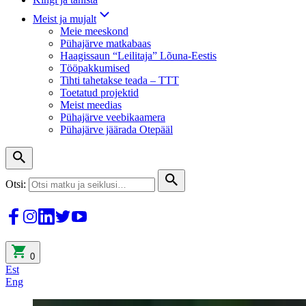
Meist ja mujalt
Meie meeskond
Pühajärve matkabaas
Haagissaun “Leilitaja” Lõuna-Eestis
Tööpakkumised
Tihti tahetakse teada – TTT
Toetatud projektid
Meist meedias
Pühajärve veebikaamera
Pühajärve jäärada Otepääl
Otsi:
0
Est
Eng