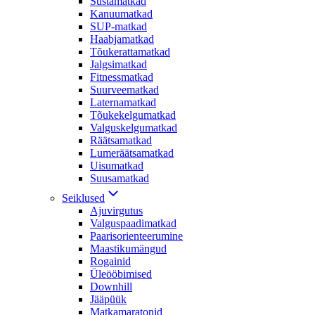
Süstamatkad
Kanuumatkad
SUP-matkad
Haabjamatkad
Tõukerattamatkad
Jalgsimatkad
Fitnessmatkad
Suurveematkad
Laternamatkad
Tõukekelgumatkad
Valguskelgumatkad
Räätsamatkad
Lumeräätsamatkad
Uisumatkad
Suusamatkad
Seiklused
Ajuvirgutus
Valguspaadimatkad
Paarisorienteerumine
Maastikumängud
Rogainid
Üleööbimised
Downhill
Jääpüük
Matkamaratonid