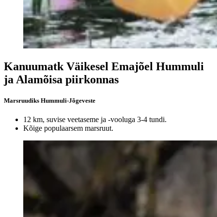
Kanuumatk Väikesel Emajõel Hummuli
ja Alamõisa piirkonnas
Marsruudiks Hummuli-Jõgeveste
12 km, suvise veetaseme ja -vooluga 3-4 tundi.
Kõige populaarsem marsruut.