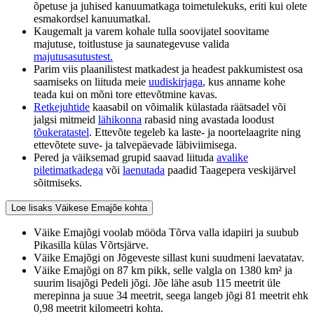
õpetuse ja juhised kanuumatkaga toimetulekuks, eriti kui olete
esmakordsel kanuumatkal.
Kaugemalt ja varem kohale tulla soovijatel soovitame
majutuse, toitlustuse ja saunategevuse valida
majutusasutustest.
Parim viis plaanilistest matkadest ja headest pakkumistest osa
saamiseks on liituda meie
uudiskirjaga
, kus anname kohe
teada kui on mõni tore ettevõtmine kavas.
Retkejuhtide
kaasabil on võimalik külastada räätsadel või
jalgsi mitmeid
lähikonna
rabasid ning avastada loodust
tõukeratastel
. Ettevõte tegeleb ka laste- ja noortelaagrite ning
ettevõtete suve- ja talvepäevade läbiviimisega.
Pered ja väiksemad grupid saavad liituda
avalike
piletimatkadega
või
laenutada
paadid Taagepera veskijärvel
sõitmiseks.
Loe lisaks Väikese Emajõe kohta
Väike Emajõgi voolab mööda Tõrva valla idapiiri ja suubub
Pikasilla külas Võrtsjärve.
Väike Emajõgi on Jõgeveste sillast kuni suudmeni laevatatav.
Väike Emajõgi on 87 km pikk, selle valgla on 1380 km² ja
suurim lisajõgi Pedeli jõgi. Jõe lähe asub 115 meetrit üle
merepinna ja suue 34 meetrit, seega langeb jõgi 81 meetrit ehk
0,98 meetrit kilomeetri kohta.