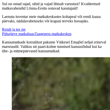
Sul on omad rajad, sihid ja vajad lihtsalt varustust? Kvaliteetsed
matkavahendid Lõuna-Eestis ootavad kasutajaid!
Laenuta inventar meie matkakeskustes kohapeal või rendi kaasa
päevaks, nädalavahetuseks või koguni terveks hooajaks.
Rendi ja tee ise
Pühajärve matkabaas
Taagepera matkakeskus
Kanuumatkade korraldust pakume Väikesel Emajõel neljal erineval
marsruudil. Valikus nii paari-kolme tunnised kanuusõidud kui ka
ühe- ja mitmepäevased kanuumatkad.