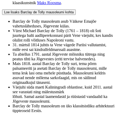
klaasikunstnik
Maks Roosma
.
Loe lisaks Barclay de Tolly mausoleumi kohta
Barclay de Tolly mausoleum asub Väikese Emajõe
vahetusläheduses, Jõgeveste külas.
Vürst Michael Barclay de Tolly (1761 – 1818) oli šoti
juurtega balti aadliperekonnast pärit Vene väejuht, kes kandis
olulist rolli võitluses Napoleoni vastu.
31. märtsil 1814 juhtis ta Vene vägede Pariisi vallutamist,
mille eest sai kindralfeldmarssali auastme.
Ta abiellus 1791. aastal Jõgeveste mõisniku tütrega ning
peatus tihti ka Jõgevestes (eriti tervise halvenedes).
Mais 1818. aastal Barclay de Tolly suri, tema põrm
palsameeriti ja asetati Barclay de Tolly mausoleumi, mille
tema lesk lasi oma mehele püstitada. Mausoleumi keldris
asuvad nende mõlema sarkofaagid, mis on säilinud
originaalkujul tänaseni.
Väejuhi süda maeti Kaliningradi oblastisse, kuid 2011. aastal
see varastati ning mälestusmärk
lõhuti. Samal aastal laamendasid ja rüüstasid vandaalid ka
Jõgeveste mausoleumi.
Barclay de Tolly mausoleum on üks klassitsistliku arhitektuuri
tippteoseid Eestis.