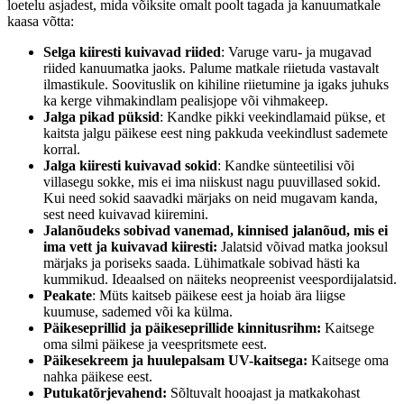
loetelu asjadest, mida võiksite omalt poolt tagada ja kanuumatkale
kaasa võtta:
Selga kiiresti kuivavad riided
: Varuge varu- ja mugavad
riided kanuumatka jaoks. Palume matkale riietuda vastavalt
ilmastikule. Soovituslik on kihiline riietumine ja igaks juhuks
ka kerge vihmakindlam pealisjope või vihmakeep.
Jalga pikad püksid
: Kandke pikki veekindlamaid pükse, et
kaitsta jalgu päikese eest ning pakkuda veekindlust sademete
korral.
Jalga kiiresti kuivavad sokid
: Kandke sünteetilisi või
villasegu sokke, mis ei ima niiskust nagu puuvillased sokid.
Kui need sokid saavadki märjaks on neid mugavam kanda,
sest need kuivavad kiiremini.
Jalanõudeks sobivad vanemad, kinnised jalanõud, mis ei
ima vett ja kuivavad kiiresti:
Jalatsid võivad matka jooksul
märjaks ja poriseks saada. Lühimatkale sobivad hästi ka
kummikud. Ideaalsed on näiteks neopreenist veespordijalatsid.
Peakate
: Müts kaitseb päikese eest ja hoiab ära liigse
kuumuse, sademed või ka külma.
Päikeseprillid ja päikeseprillide kinnitusrihm:
Kaitsege
oma silmi päikese ja veespritsmete eest.
Päikesekreem ja huulepalsam UV-kaitsega:
Kaitsege oma
nahka päikese eest.
Putukatõrjevahend:
Sõltuvalt hooajast ja matkakohast