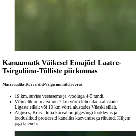
Kanuumatk Väikesel Emajõel Laatre-
Tsirguliina-Tõlliste piirkonnas
Marsruudiks Korva sild-Valga mnt sild Soorus
19 km, suvise veetaseme ja -vooluga 4-5 tundi.
Võimalik on marsruuti 7 km võrra lühendada alustades
Ligaste sillalt või 10 km võrra alustades Vilaski sillalt.
Alguses, Korva luha kõrval on jõgesängi looklevus ja
looduslikud protsessid kanaliks kaevamisega rikutud. Hiljem
jõgi laieneb.