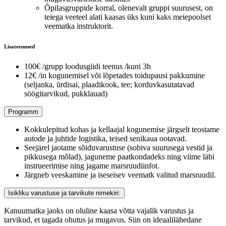
Õpilasgruppide korral, olenevalt gruppi suurusest, on
teiega veeteel alati kaasas üks kuni kaks meiepoolset
veematka instruktorit.
Lisateenused
100€ /grupp loodusgiidi teenus /kuni 3h
12€ /in kogunemisel või lõpetades toidupausi pakkumine
(seljanka, ürdisai, plaadikook, tee; korduvkasutatavad
söögitarvikud, pukklauad)
Programm
Kokkulepitud kohas ja kellaajal kogunemise järgselt teostame
autode ja juhtide logistika, teised senikaua ootavad.
Seejärel jaotame sõiduvarustuse (sobiva suurusega vestid ja
pikkusega mõlad), jaguneme paatkondadeks ning viime läbi
instrueerimise ning jagame marsruudiinfot.
Järgneb veeskamine ja iseseisev veematk valitud marsruudil.
Isikliku varustuse ja tarvikute nimekiri:
Kanuumatka jaoks on oluline kaasa võtta vajalik varustus ja
tarvikud, et tagada ohutus ja mugavus. Siin on ideaalilähedane