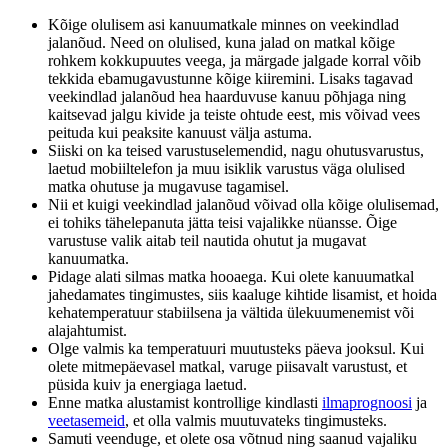
Kõige olulisem asi kanuumatkale minnes on veekindlad
jalanõud. Need on olulised, kuna jalad on matkal kõige
rohkem kokkupuutes veega, ja märgade jalgade korral võib
tekkida ebamugavustunne kõige kiiremini. Lisaks tagavad
veekindlad jalanõud hea haarduvuse kanuu põhjaga ning
kaitsevad jalgu kivide ja teiste ohtude eest, mis võivad vees
peituda kui peaksite kanuust välja astuma.
Siiski on ka teised varustuselemendid, nagu ohutusvarustus,
laetud mobiiltelefon ja muu isiklik varustus väga olulised
matka ohutuse ja mugavuse tagamisel.
Nii et kuigi veekindlad jalanõud võivad olla kõige olulisemad,
ei tohiks tähelepanuta jätta teisi vajalikke nüansse. Õige
varustuse valik aitab teil nautida ohutut ja mugavat
kanuumatka.
Pidage alati silmas matka hooaega. Kui olete kanuumatkal
jahedamates tingimustes, siis kaaluge kihtide lisamist, et hoida
kehatemperatuur stabiilsena ja vältida ülekuumenemist või
alajahtumist.
Olge valmis ka temperatuuri muutusteks päeva jooksul. Kui
olete mitmepäevasel matkal, varuge piisavalt varustust, et
püsida kuiv ja energiaga laetud.
Enne matka alustamist kontrollige kindlasti
ilmaprognoosi
ja
veetasemeid
, et olla valmis muutuvateks tingimusteks.
Samuti veenduge, et olete osa võtnud ning saanud vajaliku