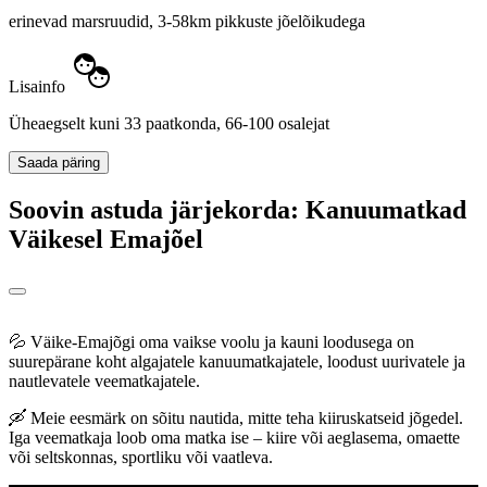
erinevad marsruudid, 3-58km pikkuste jõelõikudega
Lisainfo
Üheaegselt kuni 33 paatkonda, 66-100 osalejat
Saada päring
Soovin astuda järjekorda: Kanuumatkad
Väikesel Emajõel
💦 Väike-Emajõgi oma vaikse voolu ja kauni loodusega on
suurepärane koht algajatele kanuumatkajatele, loodust uurivatele ja
nautlevatele veematkajatele.
🛶 Meie eesmärk on sõitu nautida, mitte teha kiiruskatseid jõgedel.
Iga veematkaja loob oma matka ise – kiire või aeglasema, omaette
või seltskonnas, sportliku või vaatleva.