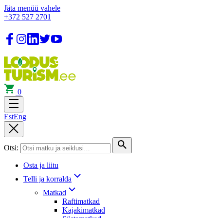
Jäta menüü vahele
+372 527 2701
0
Est
Eng
Otsi:
Osta ja liitu
Telli ja korralda
Matkad
Raftimatkad
Kajakimatkad