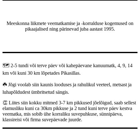
Meeskonna liikmete veematkamise ja -korralduse kogemused on
pikaajalised ning pärinevad juba aastast 1995.
🗺️ 2-5 tundi või terve päev või kahepäevane kanuumatk, 4, 9, 14
km või kuni 30 km lõpetades Pikasillas.
☘️ Jõgi voolab siin kaunis looduses ja rahulikul veeteel, metsast ja
luhapõldudest ümbritsetud sängis.
👏 Liites siin kokku mitmed 3-7 km pikkused jõelõigud, saab sellest
elamusliku kuni ca 30km pikkuse ja 2 tund kuni terve päev kestva
veematka, mis sobib ühe korraliku suvepuhkuse, sünnipäeva,
klassireisi või firma suvepäevade juurde.