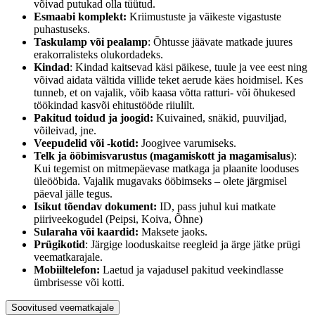
võivad putukad olla tüütud.
Esmaabi komplekt:
Kriimustuste ja väikeste vigastuste
puhastuseks.
Taskulamp või pealamp
: Õhtusse jäävate matkade juures
erakorralisteks olukordadeks.
Kindad
: Kindad kaitsevad käsi päikese, tuule ja vee eest ning
võivad aidata vältida villide teket aerude käes hoidmisel. Kes
tunneb, et on vajalik, võib kaasa võtta ratturi- või õhukesed
töökindad kasvõi ehitustööde riiulilt.
Pakitud toidud ja joogid:
Kuivained, snäkid, puuviljad,
võileivad, jne.
Veepudelid või -kotid:
Joogivee varumiseks.
Telk ja ööbimisvarustus (
magamiskott ja magamisalus
):
Kui tegemist on mitmepäevase matkaga ja plaanite looduses
üleööbida. Vajalik mugavaks ööbimseks – olete järgmisel
päeval jälle tegus.
Isikut tõendav dokument:
ID, pass juhul kui matkate
piiriveekogudel (Peipsi, Koiva, Õhne)
Sularaha või kaardid:
Maksete jaoks.
Prügikotid
: Järgige looduskaitse reegleid ja ärge jätke prügi
veematkarajale.
Mobiiltelefon:
Laetud ja vajadusel pakitud veekindlasse
ümbrisesse või kotti.
Soovitused veematkajale