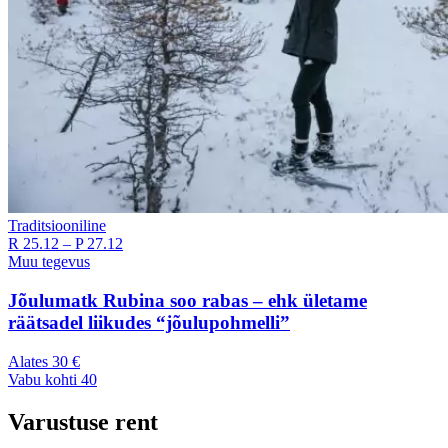
Traditsiooniline
R 25.12
–
P 27.12
Muu tegevus
Jõulumatk Rubina soo rabas – ehk ületame
räätsadel liikudes “jõulupohmelli”
Alates
30
€
Vabu kohti
40
Varustuse rent