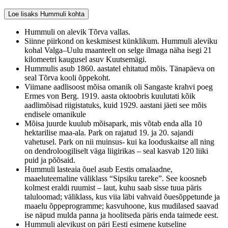
Loe lisaks Hummuli kohta
Hummuli on alevik Tõrva vallas.
Siinne piirkond on keskmisest künklikum. Hummuli aleviku
kohal Valga–Uulu maanteelt on selge ilmaga näha isegi 21
kilomeetri kaugusel asuv Kuutsemägi.
Hummulis asub 1860. aastatel ehitatud mõis. Tänapäeva on
seal Tõrva kooli õppekoht.
Viimane aadlisoost mõisa omanik oli Sangaste krahvi poeg
Ermes von Berg. 1919. aasta oktoobris kuulutati kõik
aadlimõisad riigistatuks, kuid 1929. aastani jäeti see mõis
endisele omanikule
Mõisa juurde kuulub mõisapark, mis võtab enda alla 10
hektarilise maa-ala. Park on rajatud 19. ja 20. sajandi
vahetusel. Park on nii muinsus- kui ka looduskaitse all ning
on dendroloogiliselt väga liigirikas – seal kasvab 120 liiki
puid ja põõsaid.
Hummuli lasteaia õuel asub Eestis omalaadne,
maaeluteemaline väliklass “Sipsiku tareke”. See koosneb
kolmest eraldi ruumist – laut, kuhu saab sisse tuua päris
taluloomad; väliklass, kus viia läbi vahvaid õuesõppetunde ja
maaelu õppeprogramme; kasvuhoone, kus mudilased saavad
ise näpud mulda panna ja hoolitseda päris enda taimede eest.
Hummuli alevikust on päri Eesti esimene kutseline