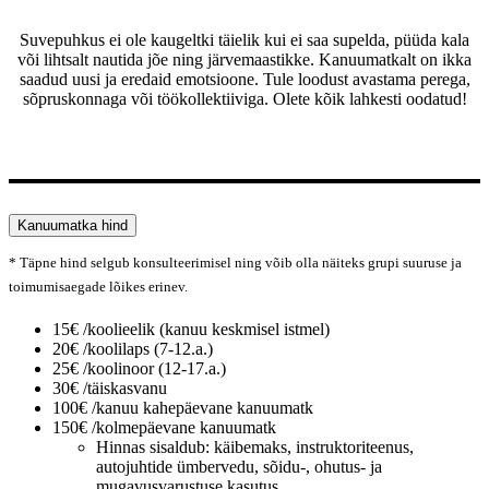
Suvepuhkus ei ole kaugeltki täielik kui ei saa supelda, püüda kala
või lihtsalt nautida jõe ning järvemaastikke. Kanuumatkalt on ikka
saadud uusi ja eredaid emotsioone. Tule loodust avastama perega,
sõpruskonnaga või töökollektiiviga. Olete kõik lahkesti oodatud!
Kanuumatka hind
* Täpne hind selgub konsulteerimisel ning võib olla näiteks grupi suuruse ja
toimumisaegade lõikes erinev.
15€ /koolieelik (kanuu keskmisel istmel)
20€ /koolilaps (7-12.a.)
25€ /koolinoor (12-17.a.)
30€ /täiskasvanu
100€ /kanuu kahepäevane kanuumatk
150€ /kolmepäevane kanuumatk
Hinnas sisaldub: käibemaks, instruktoriteenus,
autojuhtide ümbervedu, sõidu-, ohutus- ja
mugavusvarustuse kasutus.