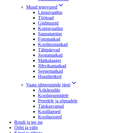
Muud tegevused
Linnuvaatlus
Töötoad
Giidituurid
Kopravaatlus
Saunatamine
Fotomatkad
Koolitusmatkad
Tähtpäevad
Joogamatkad
Matkalaager
Jõhvikamatkad
Seenematkad
Hundiretked
Vaata sihtgruppide järgi
Ärikliendile
Kooligruppidele
Peredele ja sõpradele
Täiskasvanud
Koolilapsed
Koolinoored
Rendi ja tee ise
Ööbi ja viibi
Kingi ja tähista